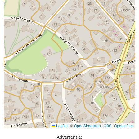
Leaflet
|
©
OpenStreetMap
|
CBS
|
OpenInfo.nl
Advertentie: