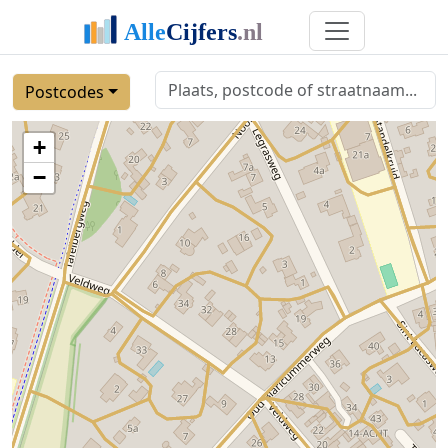
Postcodes
+
−