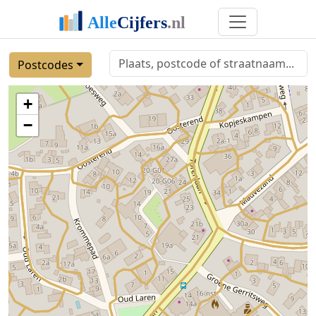
Postcodes
+
−