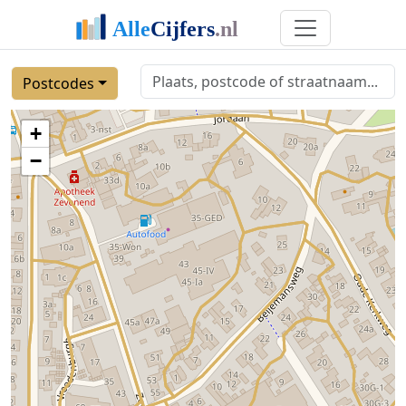
Postcodes
+
−