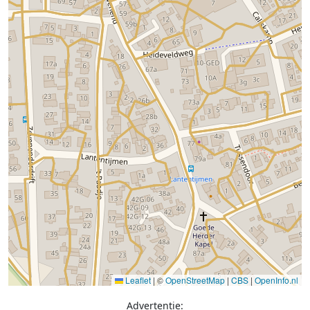
Leaflet
|
©
OpenStreetMap
|
CBS
|
OpenInfo.nl
Advertentie: