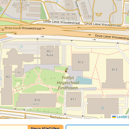
Leaflet
|