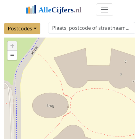
Postcodes
+
−