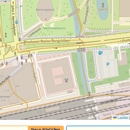
Leaflet
|