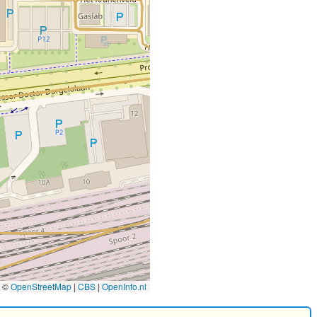
©
OpenStreetMap
|
CBS
|
OpenInfo.nl