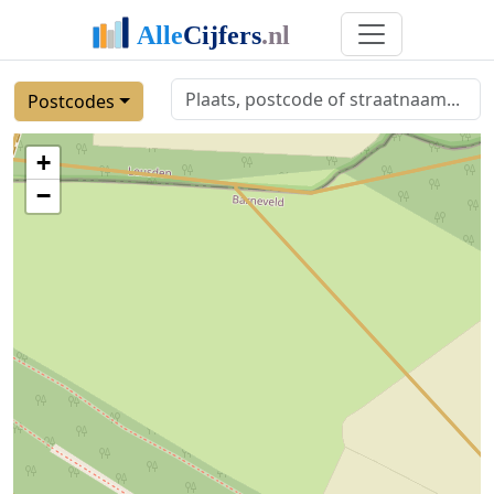
Postcodes
+
−