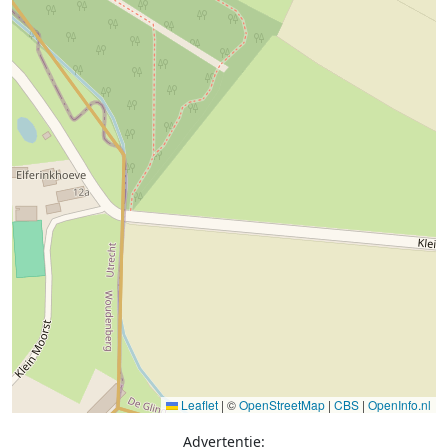
Leaflet
|
©
OpenStreetMap
|
CBS
|
OpenInfo.nl
Advertentie: