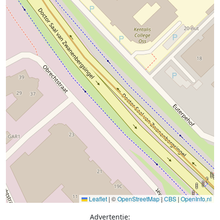
Leaflet
|
©
OpenStreetMap
|
CBS
|
OpenInfo.nl
Advertentie: