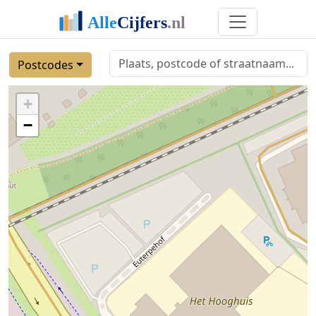
Postcodes
+
−