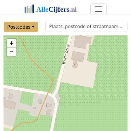
Postcodes
+
−