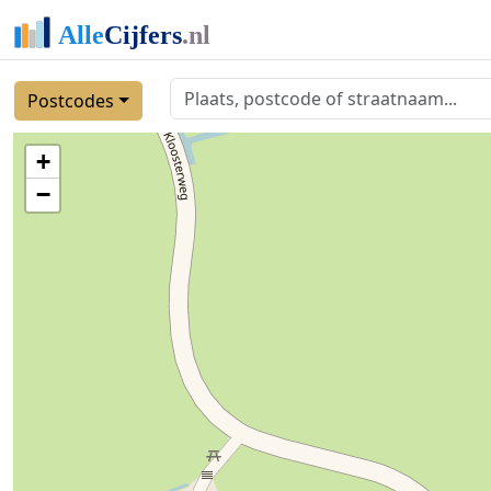
Postcodes
+
−