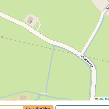
Leaflet
|