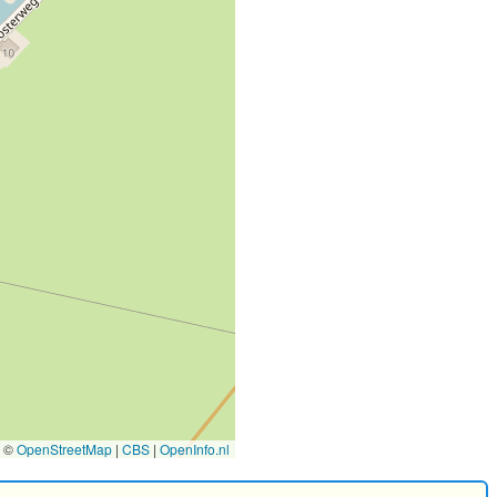
©
OpenStreetMap
|
CBS
|
OpenInfo.nl