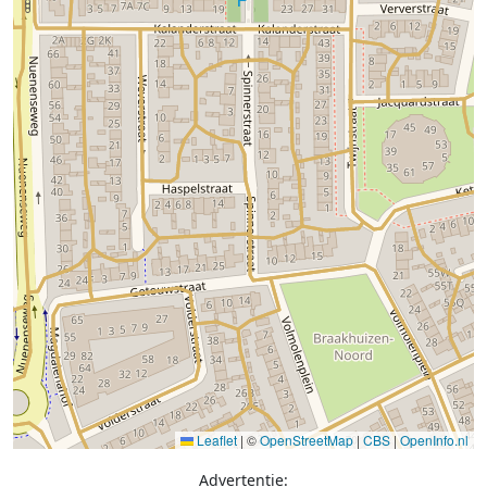
Leaflet
|
©
OpenStreetMap
|
CBS
|
OpenInfo.nl
Advertentie: