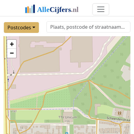
Postcodes
+
−