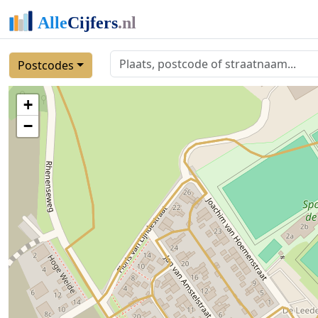
Postcodes
+
−