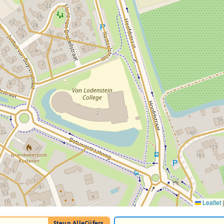
Leaflet
|