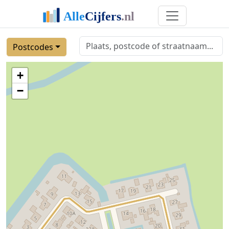
Postcodes
+
−