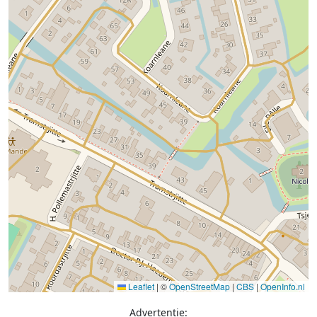
Leaflet
|
©
OpenStreetMap
|
CBS
|
OpenInfo.nl
Advertentie: