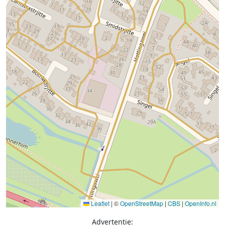
Leaflet
|
©
OpenStreetMap
|
CBS
|
OpenInfo.nl
Advertentie: