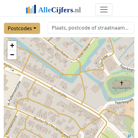
Postcodes
+
−