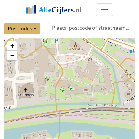
Postcodes
+
−