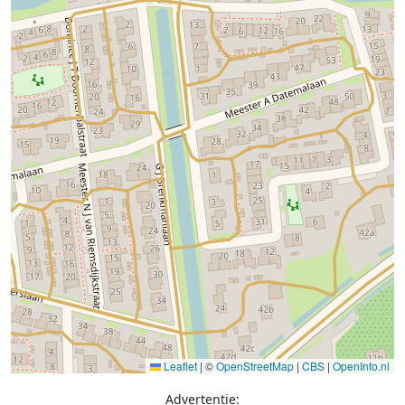
Leaflet
|
©
OpenStreetMap
|
CBS
|
OpenInfo.nl
Advertentie: