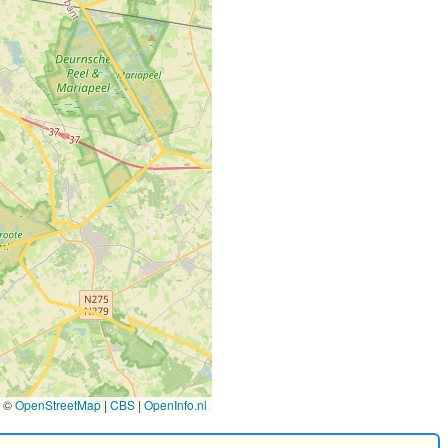
©
OpenStreetMap
|
CBS
|
OpenInfo.nl