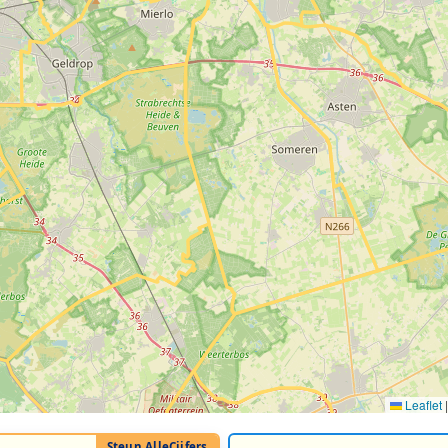
Leaflet
|