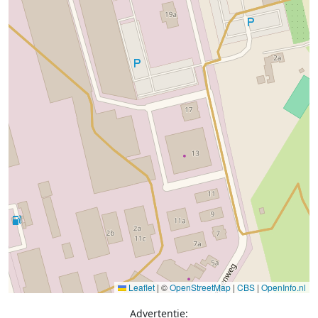
Leaflet
|
©
OpenStreetMap
|
CBS
|
OpenInfo.nl
Advertentie: