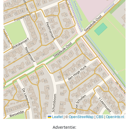
Leaflet
|
©
OpenStreetMap
|
CBS
|
OpenInfo.nl
Advertentie: