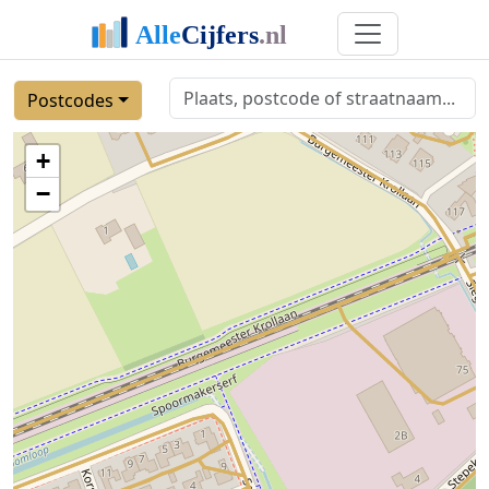
Postcodes
+
−