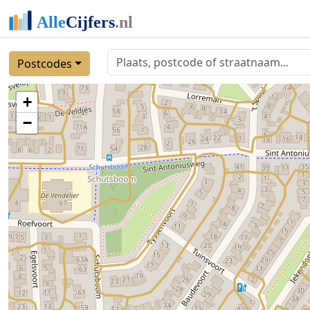
Postcodes
+
−