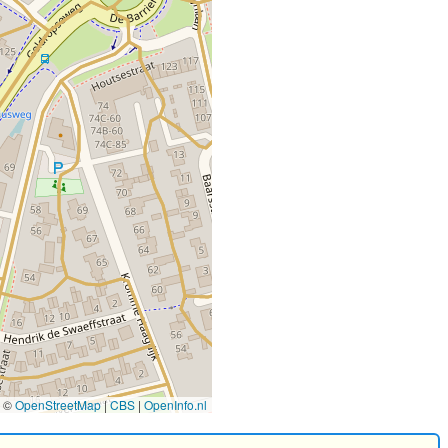
©
OpenStreetMap
|
CBS
|
OpenInfo.nl