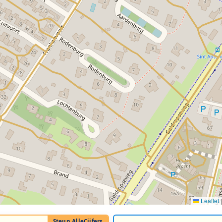
Leaflet
|