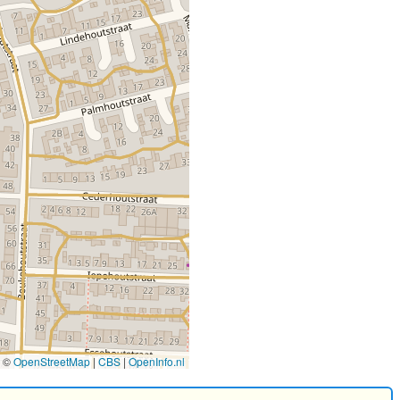
©
OpenStreetMap
|
CBS
|
OpenInfo.nl