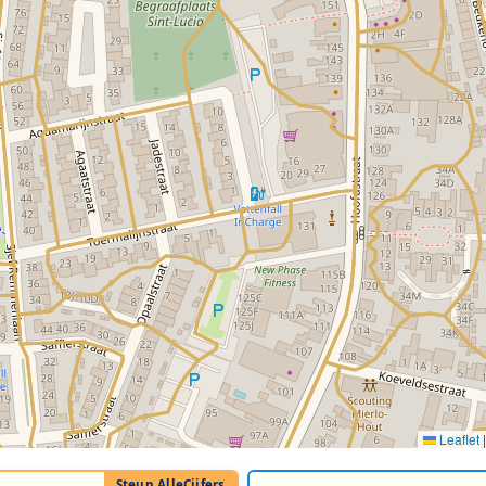
Leaflet
|