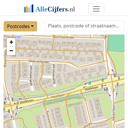
Postcodes
+
−