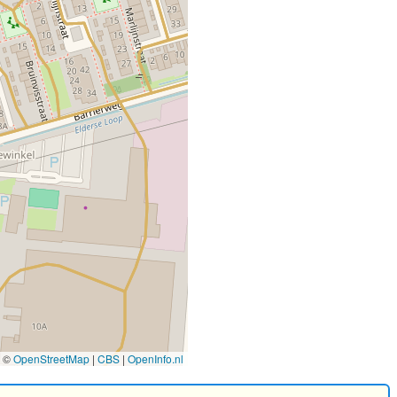
©
OpenStreetMap
|
CBS
|
OpenInfo.nl