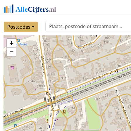
Postcodes
+
−