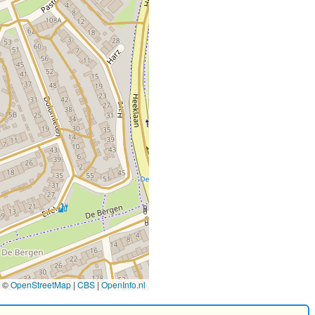
©
OpenStreetMap
|
CBS
|
OpenInfo.nl