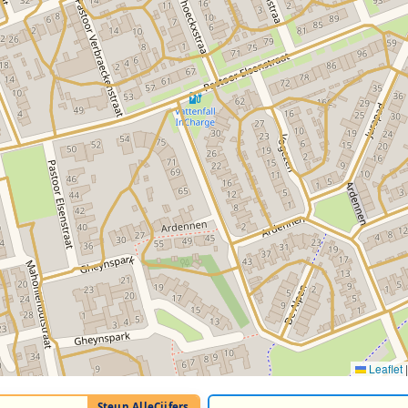
Leaflet
|