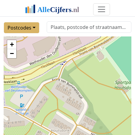
Postcodes
+
−