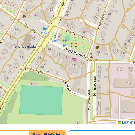
Leaflet
|