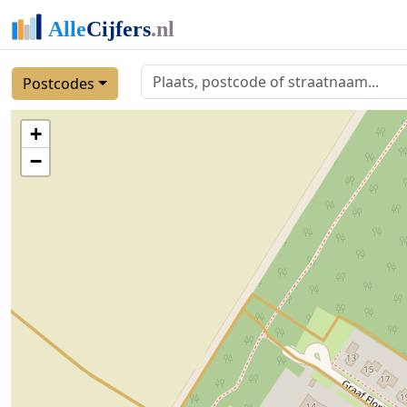
Postcodes
+
−