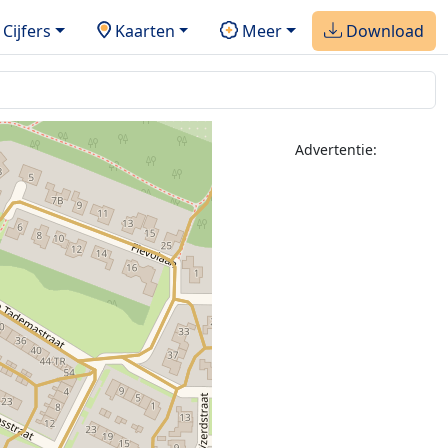
Cijfers
Kaarten
Meer
Download
Advertentie: