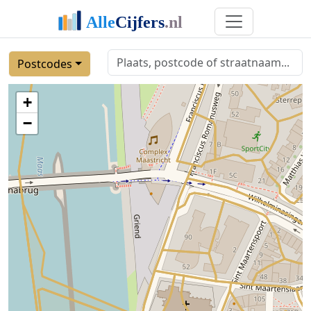
Postcodes
+
−