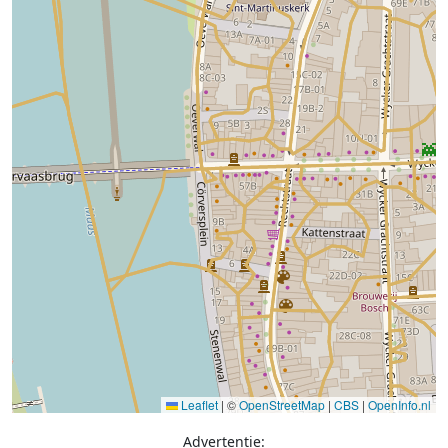
Leaflet
|
©
OpenStreetMap
|
CBS
|
OpenInfo.nl
Advertentie: