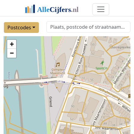
Postcodes
+
−