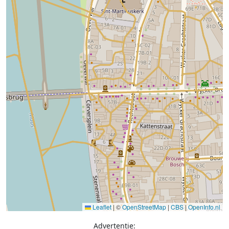
Leaflet
|
©
OpenStreetMap
|
CBS
|
OpenInfo.nl
Advertentie: