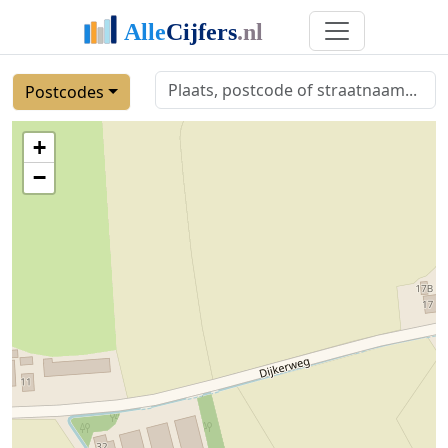
Postcodes
+
−