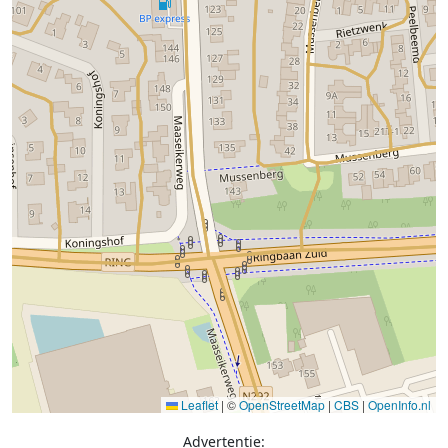
Leaflet
|
©
OpenStreetMap
|
CBS
|
OpenInfo.nl
Advertentie: