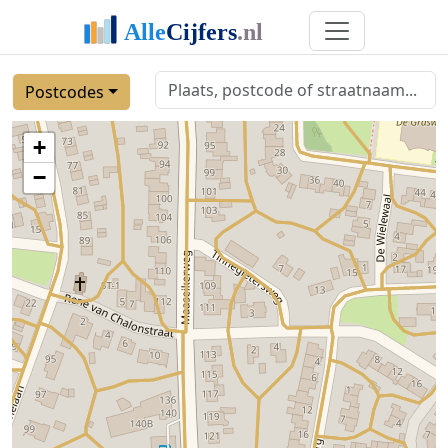
Postcodes
+
−