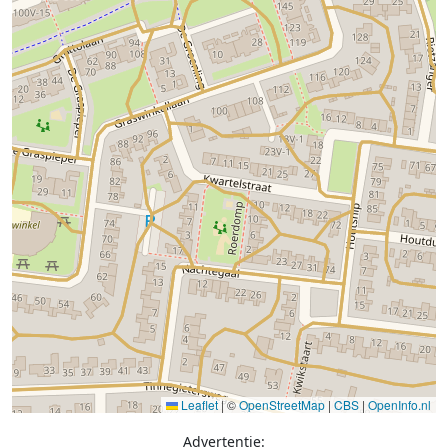
Leaflet
|
©
OpenStreetMap
|
CBS
|
OpenInfo.nl
Advertentie: