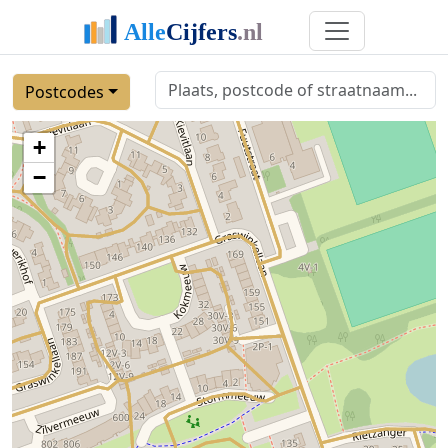
Postcodes
+
−