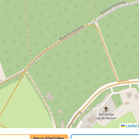
Leaflet
|