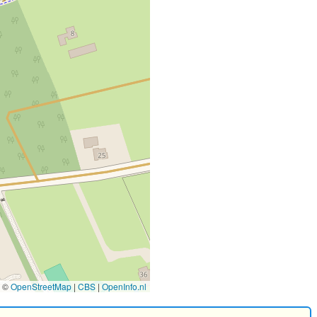
©
OpenStreetMap
|
CBS
|
OpenInfo.nl