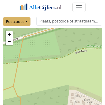
Postcodes
+
−