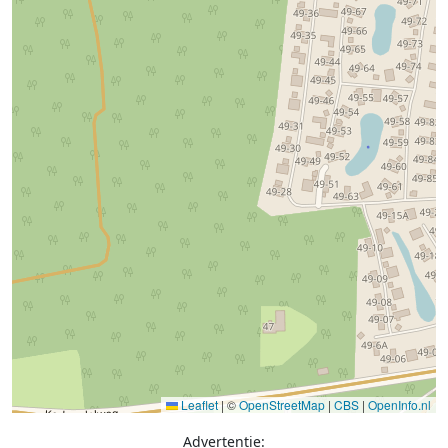
Leaflet
|
©
OpenStreetMap
|
CBS
|
OpenInfo.nl
Advertentie: