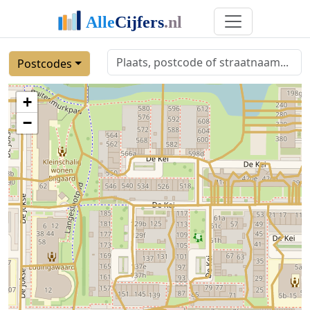
Postcodes
+
−