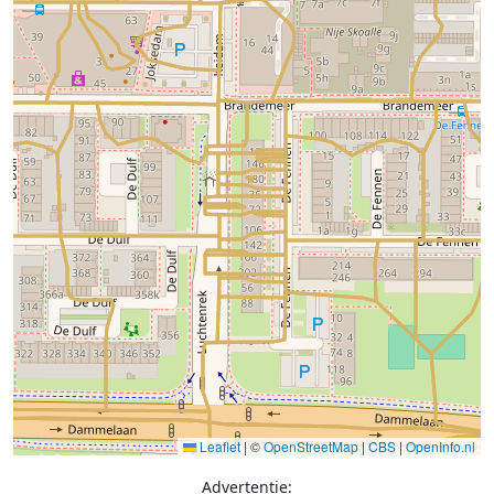
Leaflet
|
©
OpenStreetMap
|
CBS
|
OpenInfo.nl
Advertentie: