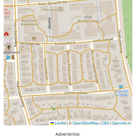
Leaflet
|
©
OpenStreetMap
|
CBS
|
OpenInfo.nl
Advertentie: