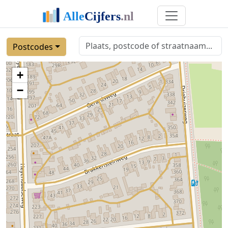
Postcodes
+
−