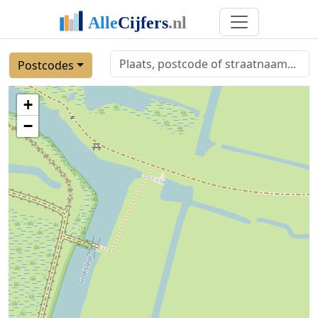
Postcodes
+
−