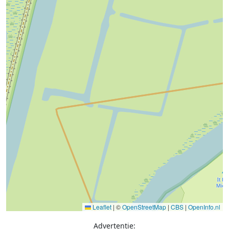
Leaflet
|
©
OpenStreetMap
|
CBS
|
OpenInfo.nl
Advertentie: