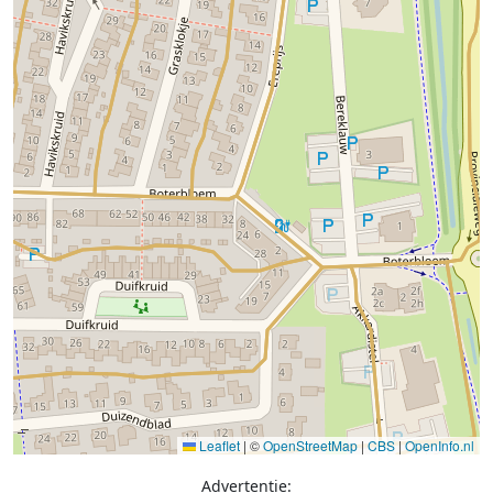
Leaflet
|
©
OpenStreetMap
|
CBS
|
OpenInfo.nl
Advertentie: