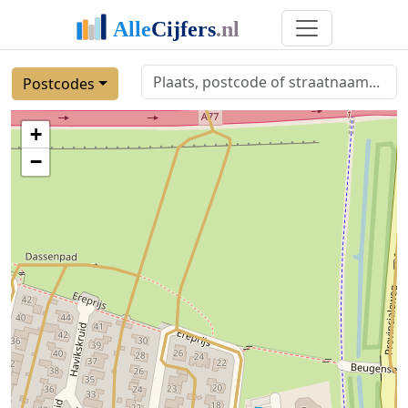
Postcodes
+
−