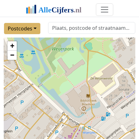
Postcodes
+
−