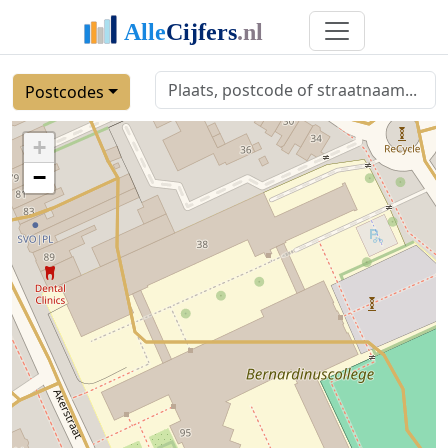
Postcodes
+
−