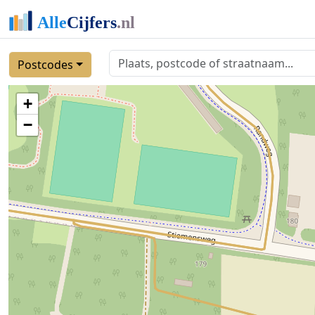
Postcodes
+
−