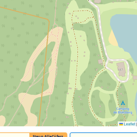
Leaflet
|