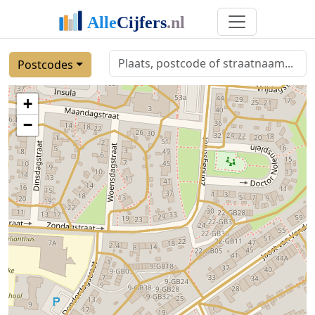
Postcodes
+
−