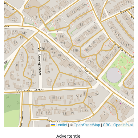
Leaflet
|
©
OpenStreetMap
|
CBS
|
OpenInfo.nl
Advertentie: