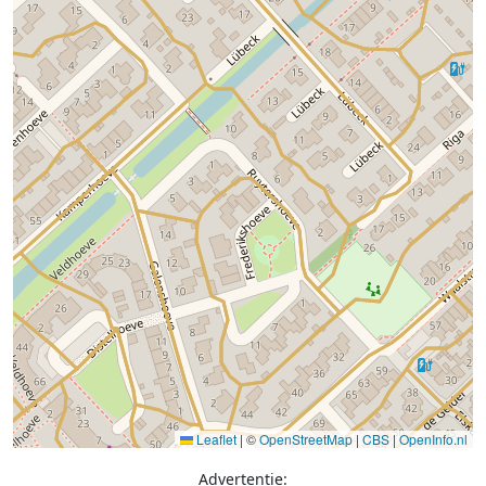
Leaflet
|
©
OpenStreetMap
|
CBS
|
OpenInfo.nl
Advertentie: