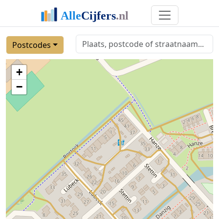
Postcodes
+
−