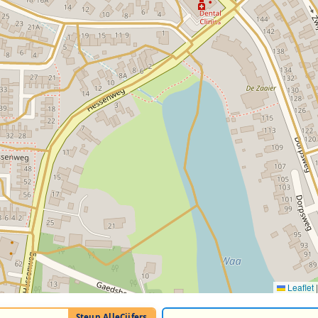
Leaflet
|