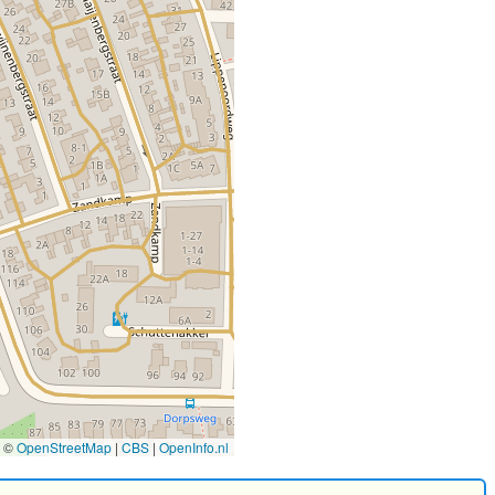
©
OpenStreetMap
|
CBS
|
OpenInfo.nl