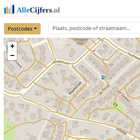
Postcodes
+
−