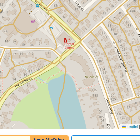
Leaflet
|