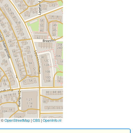
©
OpenStreetMap
|
CBS
|
OpenInfo.nl