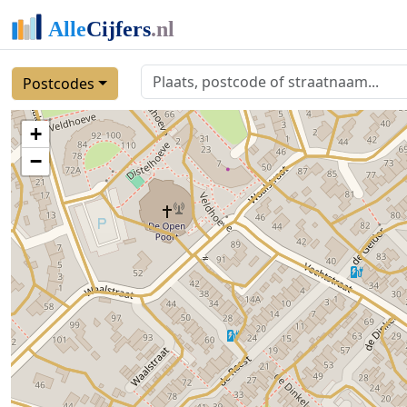
Postcodes
+
−