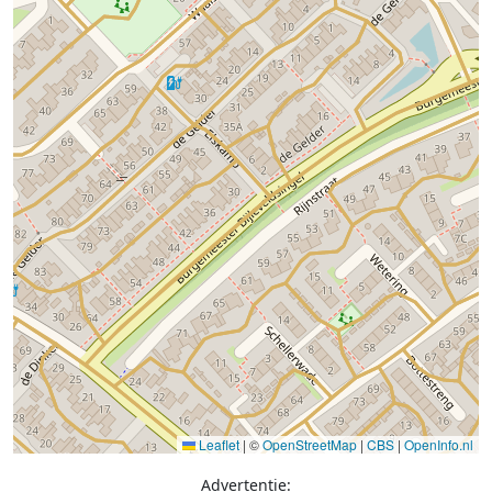
Leaflet
|
©
OpenStreetMap
|
CBS
|
OpenInfo.nl
Advertentie: