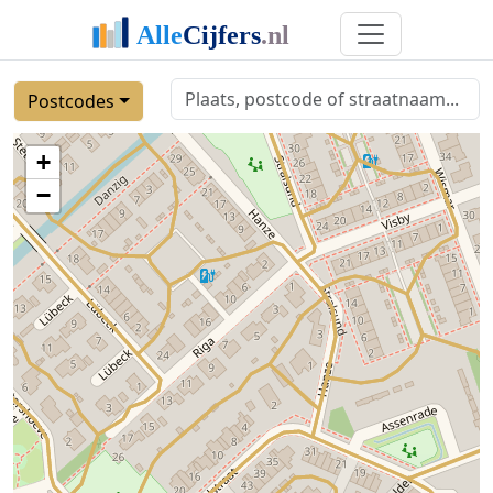
Postcodes
+
−