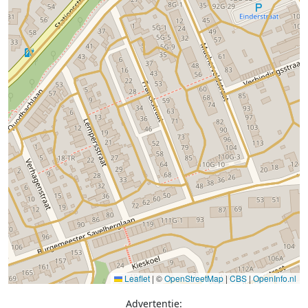
Leaflet
|
©
OpenStreetMap
|
CBS
|
OpenInfo.nl
Advertentie: