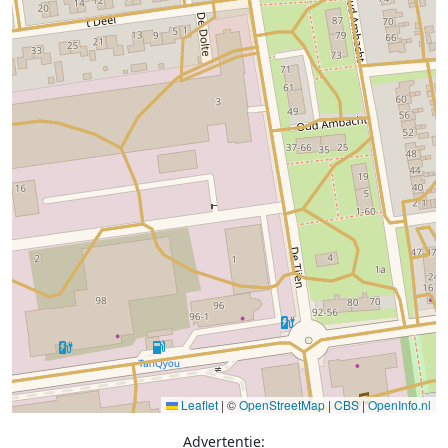
Leaflet
|
©
OpenStreetMap
|
CBS
|
OpenInfo.nl
Advertentie: