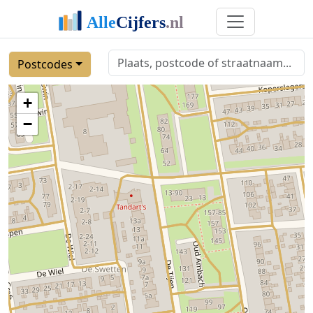
Postcodes
+
−