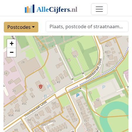
Postcodes
+
−