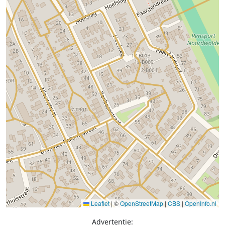
Leaflet
|
©
OpenStreetMap
|
CBS
|
OpenInfo.nl
Advertentie: