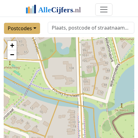
Postcodes
+
−