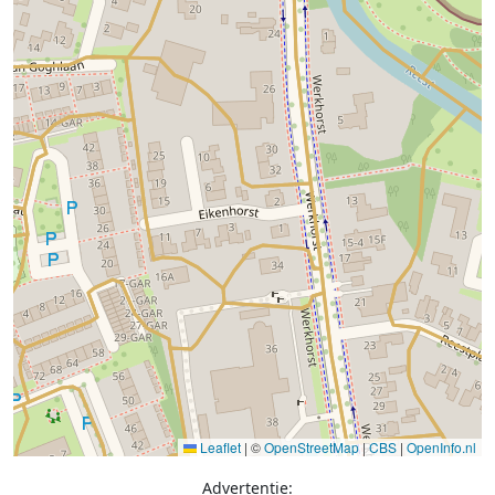
Leaflet
|
©
OpenStreetMap
|
CBS
|
OpenInfo.nl
Advertentie: