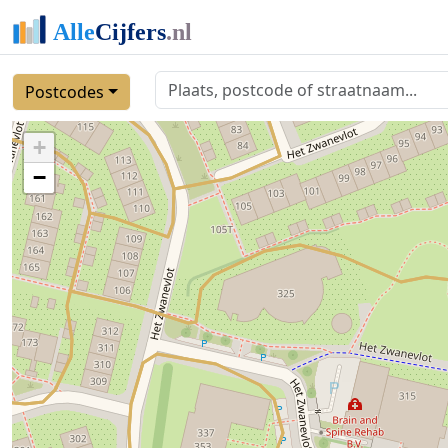
Postcodes
+
−