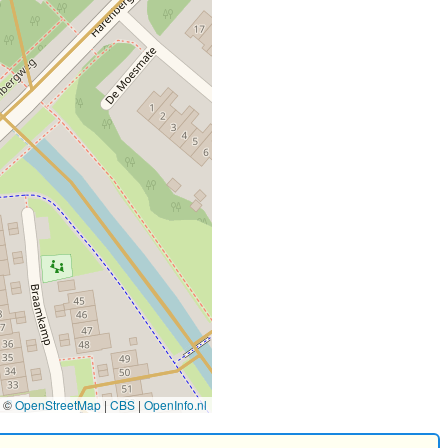
©
OpenStreetMap
|
CBS
|
OpenInfo.nl