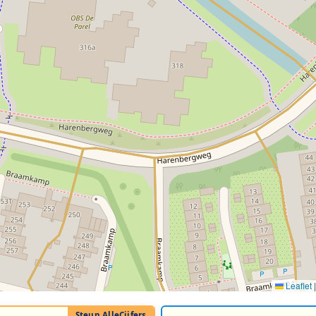
Leaflet
|