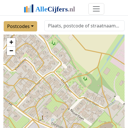
Postcodes
+
−