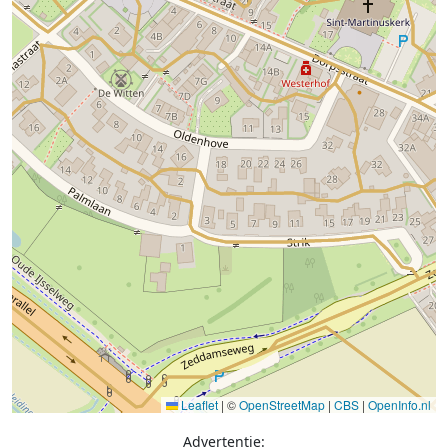
Leaflet
|
©
OpenStreetMap
|
CBS
|
OpenInfo.nl
Advertentie: